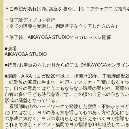
＊ご希望があれば2回講座を増やし【シニアチェアヨガ指導
＊修了証ディプロマ発行
（全ての講義を受講し、判定基準をクリアした方のみ）
＊修了後、AIKAYOGA STUDIOでヨガレッスン開催
■会場
AIKAYOGA STUDIO
■特典: お申込みをした月から終了までAIKAYOGAオンラ
■講師→AIKA（ヨガ歴20年以上、指導歴16年、正看護師歴2
転勤族の家庭に生まれ、神戸・アメリカ・千葉にある４つ
す。自分の意思ではどうにもならない環境の変化や、葛藤の
自答の多い子ども時代を過ごす。この頃の自分への向き合い
形成の基盤となっている。
看護師時代のハードワークで経験した腰痛・不妊からヨガ
だけではなく、ヨガの考え方を通して心のあり方や安定にも
の形成に気付く。ヨガの素晴らしさを伝えるべくヨガ指導を
これまで東京・ドイツ・福岡でヨガ指導を14年継続してい