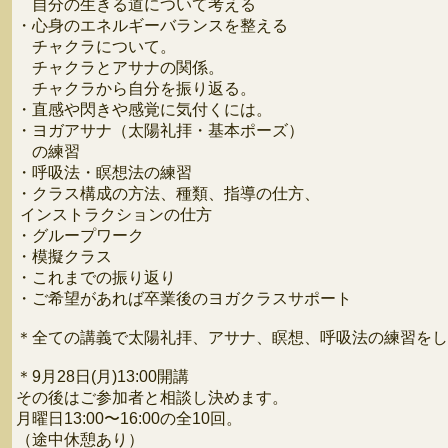
自分の生きる道について考える
・心身のエネルギーバランスを整える
チャクラについて。
チャクラとアサナの関係。
チャクラから自分を振り返る。
・直感や閃きや感覚に気付くには。
・ヨガアサナ（太陽礼拝・基本ポーズ）
の練習
・呼吸法・瞑想法の練習
・クラス構成の方法、種類、指導の仕方、
インストラクションの仕方
・グループワーク
・模擬クラス
・これまでの振り返り
・ご希望があれば卒業後のヨガクラスサポート
＊全ての講義で太陽礼拝、アサナ、瞑想、呼吸法の練習をし
＊9月28日(月)13:00開講
その後はご参加者と相談し決めます。
月曜日13:00〜16:00の全10回。
（途中休憩あり）