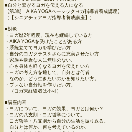
■自分と繋がるヨガを伝える人になる
【第3期 AIKA YOGAベーシックヨガ指導者養成講座】
（【シニアチェアヨガ指導者養成講座】）
■対象
・ヨガ歴2年程度、現在も継続している方
・AIKA YOGAを受けたことがある方
・系統立ててヨガを学びたい方
・自分のヨガクラスをさらに充実させたい方
・家族や身近な人に無理のない、
心も身体も軽くなるヨガを伝えたい方
・ヨガの考え方を通して、自分とは何者
なのか、どう生きたいのかを知りたい方。
・ブレない自分軸を作りたい方。
（ヨガ未経験者は不可）
■講座内容
・ヨガについて、ヨガの効果、ヨガとは何か？
・ヨガの八支則・ヨガ哲学について。
ヨガ哲学・八支則から自分の生活を振り返る。
自分とは何か、何を考えているのか、