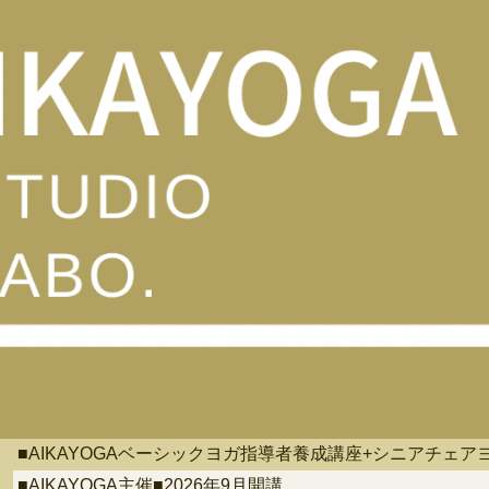
■AIKAYOGAベーシックヨガ指導者養成講座+シニアチェ
■AIKAYOGA主催■2026年9月開講